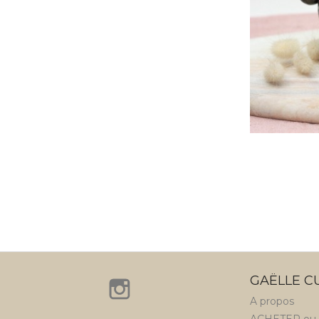
GAËLLE C
Instagram
A propos
ACHETER o