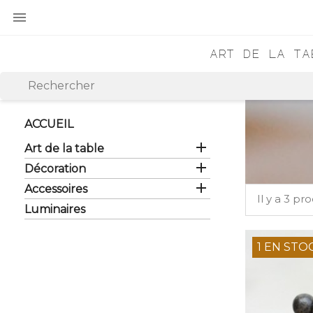

art de la ta

Art
de

la
table
ACCUEIL

Décoration

Art de la table

Décoration
Luminaires

Accessoires
Il y a 3 pro
Luminaires

Accessoires
1 EN STO