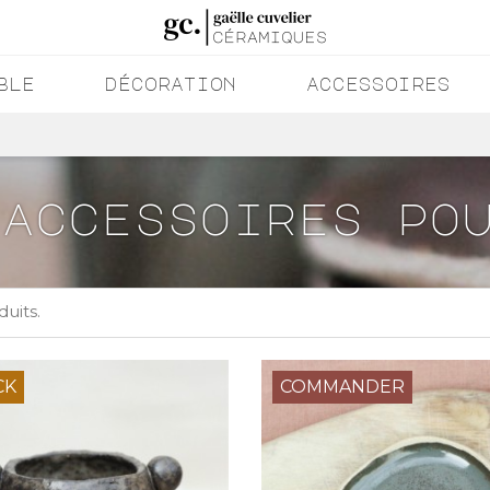
ble
décoration
accessoires
accessoires po
duits.
CK
COMMANDER