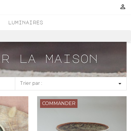

C
luminaires
ur la maison

Trier par :
COMMANDER