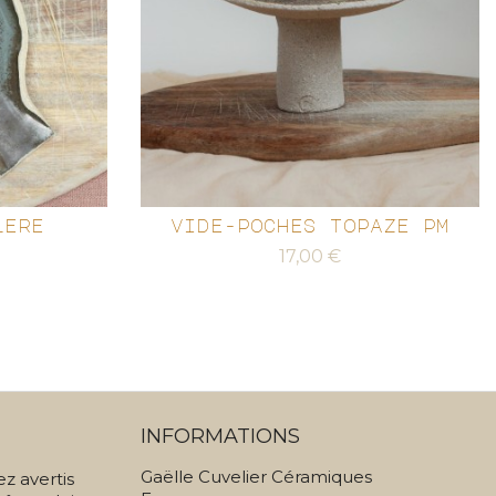
lere
vide-poches topaze pm
Prix
17,00 €
INFORMATIONS
Gaëlle Cuvelier Céramiques
ez avertis